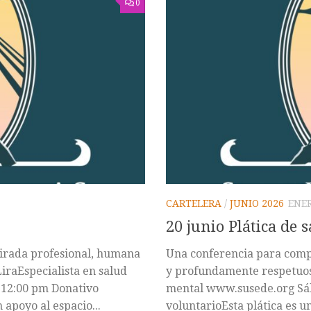
0
CARTELERA
/
JUNIO 2026
ENER
20 junio Plática de 
irada profesional, humana
Una conferencia para comp
raEspecialista en salud
y profundamente respetuosa
12:00 pm Donativo
mental www.susede.org Sáb
 apoyo al espacio...
voluntarioEsta plática es u