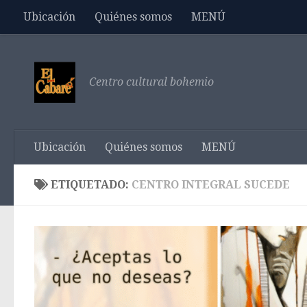
Ubicación
Quiénes somos
MENÚ
Saltar al contenido
Centro cultural bohemio
Ubicación
Quiénes somos
MENÚ
ETIQUETADO:
CENTRO INTEGRAL SUCEDE