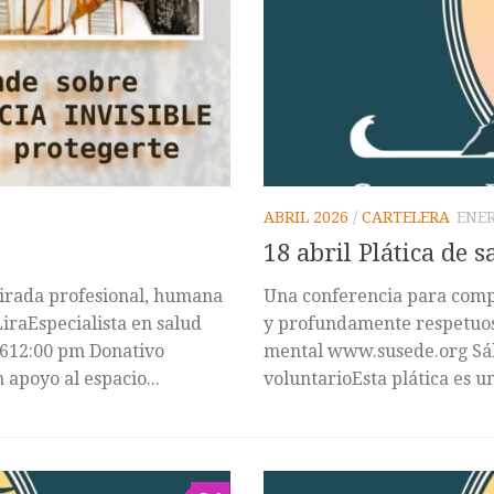
ABRIL 2026
/
CARTELERA
ENER
18 abril Plática de 
irada profesional, humana
Una conferencia para comp
raEspecialista en salud
y profundamente respetuosa
612:00 pm Donativo
mental www.susede.org Sáb
 apoyo al espacio...
voluntarioEsta plática es u