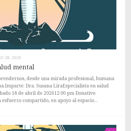
O 28, 2026
salud mental
rendernos, desde una mirada profesional, humana
.Imparte: Dra. Susana LiraEspecialista en salud
ado 18 de abril de 202612:00 pm Donativo
n esfuerzo compartido, en apoyo al espacio...