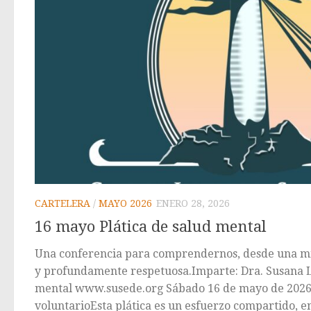
CARTELERA
/
MAYO 2026
ENERO 28, 2026
16 mayo Plática de salud mental
Una conferencia para comprendernos, desde una m
y profundamente respetuosa.Imparte: Dra. Susana Li
mental www.susede.org Sábado 16 de mayo de 2026
voluntarioEsta plática es un esfuerzo compartido, en