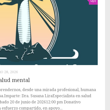
0
O 28, 2026
salud mental
rendernos, desde una mirada profesional, humana
.Imparte: Dra. Susana LiraEspecialista en salud
ado 20 de junio de 202612:00 pm Donativo
n esfuerzo compartido, en apoyo...