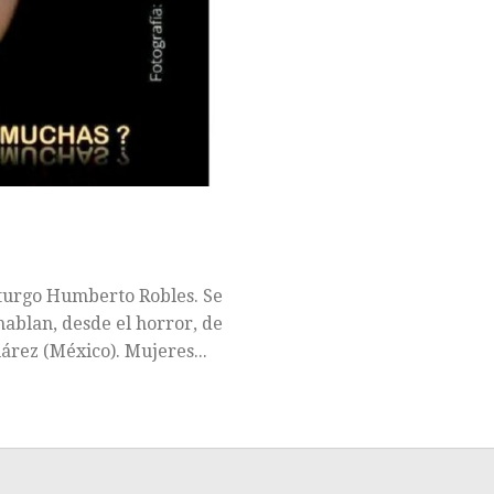
turgo Humberto Robles. Se
ablan, desde el horror, de
uárez (México). Mujeres...