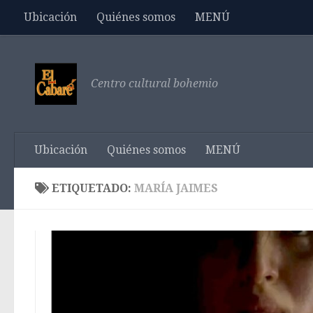
Ubicación
Quiénes somos
MENÚ
Saltar al contenido
Centro cultural bohemio
Ubicación
Quiénes somos
MENÚ
ETIQUETADO:
MARÍA JAIMES