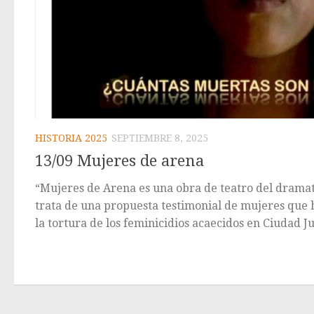
HISTORIA 2025
SEPTIEMBRE 8, 2025
13/09 Mujeres de arena
“Mujeres de Arena es una obra de teatro del drama
trata de una propuesta testimonial de mujeres que h
la tortura de los feminicidios acaecidos en Ciudad J