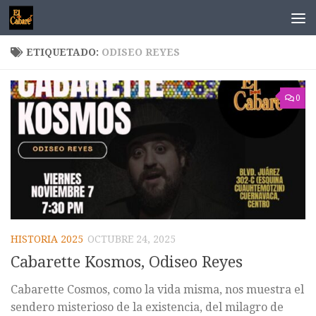
Saltar al contenido
ETIQUETADO:
ODISEO REYES
0
HISTORIA 2025
OCTUBRE 24, 2025
Cabarette Kosmos, Odiseo Reyes
Cabarette Cosmos, como la vida misma, nos muestra el
sendero misterioso de la existencia, del milagro de