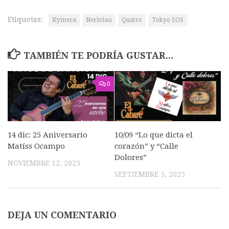
Etiquetas:
Kymera
Nerivian
Quatro
Tokyo SOS
TAMBIÉN TE PODRÍA GUSTAR...
0
14 dic: 25 Aniversario
10/09 “Lo que dicta el
Matíss Ocampo
corazón” y “Calle
Dolores”
NOVIEMBRE 12, 2025
SEPTIEMBRE 5, 2025
DEJA UN COMENTARIO