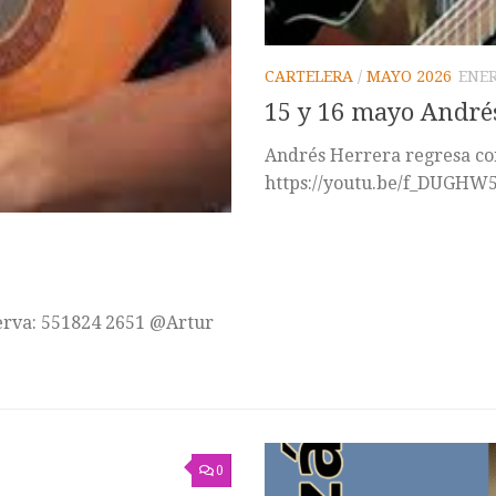
CARTELERA
/
MAYO 2026
ENER
15 y 16 mayo Andrés
Andrés Herrera regresa co
https://youtu.be/f_DUGHW
serva: 551824 2651 @Artur
0