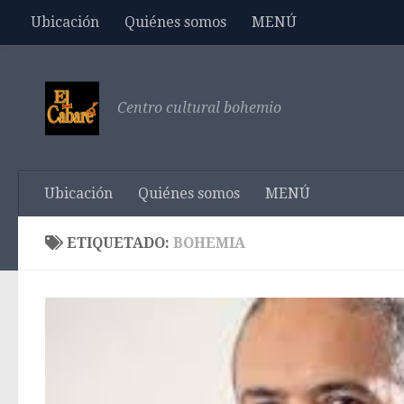
Ubicación
Quiénes somos
MENÚ
Saltar al contenido
Centro cultural bohemio
Ubicación
Quiénes somos
MENÚ
ETIQUETADO:
BOHEMIA