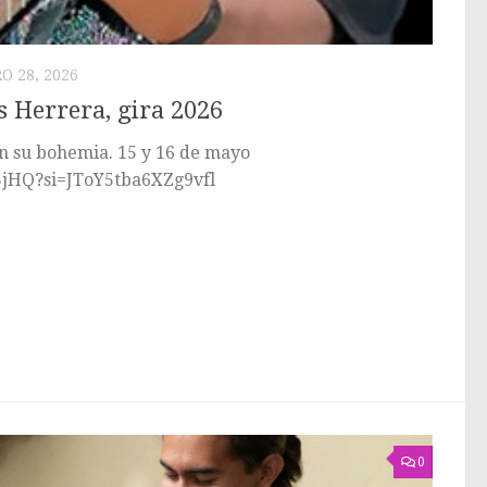
O 28, 2026
 Herrera, gira 2026
n su bohemia. 15 y 16 de mayo
5jHQ?si=JToY5tba6XZg9vfl
0