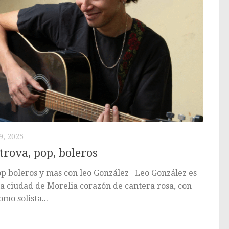
, 2025
trova, pop, boleros
p boleros y mas con leo González Leo González es
a ciudad de Morelia corazón de cantera rosa, con
mo solista...