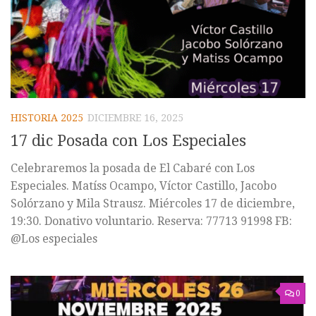
HISTORIA 2025
DICIEMBRE 16, 2025
17 dic Posada con Los Especiales
Celebraremos la posada de El Cabaré con Los
Especiales. Matíss Ocampo, Víctor Castillo, Jacobo
Solórzano y Mila Strausz. Miércoles 17 de diciembre,
19:30. Donativo voluntario. Reserva: 77713 91998 FB:
@Los especiales
0