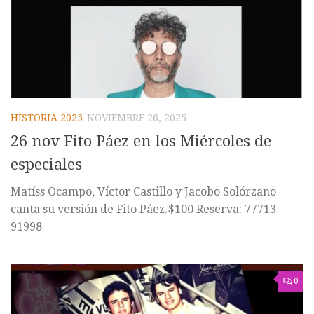
HISTORIA 2025
NOVIEMBRE 26, 2025
26 nov Fito Páez en los Miércoles de
especiales
Matíss Ocampo, Víctor Castillo y Jacobo Solórzano
canta su versión de Fito Páez.$100 Reserva: 77713
91998
0