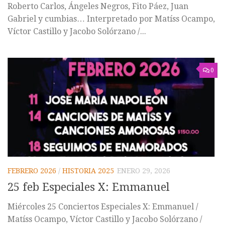
Roberto Carlos, Ángeles Negros, Fito Páez, Juan
Gabriel y cumbias… Interpretado por Matíss Ocampo,
Víctor Castillo y Jacobo Solórzano /...
0
FEBRERO 2026
/
HISTORIA 2025
ENERO 29, 2026
25 feb Especiales X: Emmanuel
Miércoles 25 Conciertos Especiales X: Emmanuel /
Matíss Ocampo, Víctor Castillo y Jacobo Solórzano /