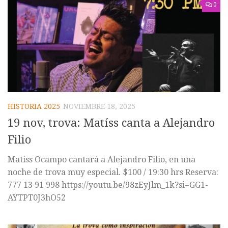
0
HISTORIA 2025
NOVIEMBRE 18, 2025
19 nov, trova: Matíss canta a Alejandro
Filio
Matiss Ocampo cantará a Alejandro Filio, en una
noche de trova muy especial. $100 / 19:30 hrs Reserva:
777 13 91 998 https://youtu.be/98zEyJlm_1k?si=GG1-
AYTPT0J3hO52