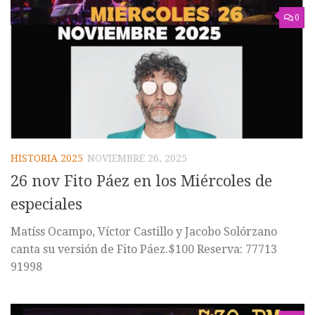
0
HISTORIA 2025
NOVIEMBRE 26, 2025
26 nov Fito Páez en los Miércoles de
especiales
Matíss Ocampo, Víctor Castillo y Jacobo Solórzano
canta su versión de Fito Páez.$100 Reserva: 77713
91998