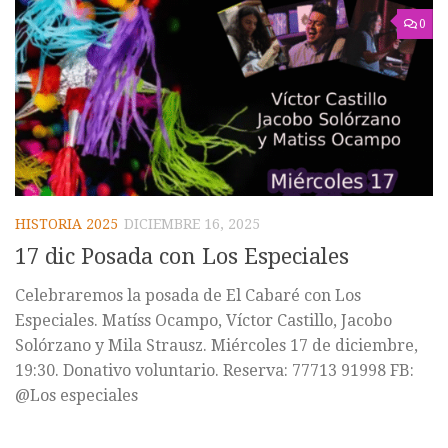
0
HISTORIA 2025
DICIEMBRE 16, 2025
17 dic Posada con Los Especiales
Celebraremos la posada de El Cabaré con Los
Especiales. Matíss Ocampo, Víctor Castillo, Jacobo
Solórzano y Mila Strausz. Miércoles 17 de diciembre,
19:30. Donativo voluntario. Reserva: 77713 91998 FB:
@Los especiales