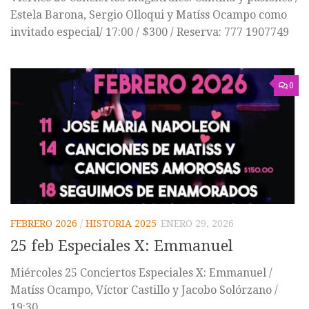
Estela Barona, Sergio Olloqui y Matíss Ocampo como
invitado especial/ 17:00 / $300 / Reserva: 777 1907749
0
FEBRERO 2026
/
HISTORIA 2025
ENERO 29, 2026
25 feb Especiales X: Emmanuel
Miércoles 25 Conciertos Especiales X: Emmanuel /
Matíss Ocampo, Víctor Castillo y Jacobo Solórzano /
19:30